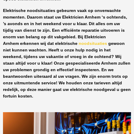
Elektrische noodsituaties gebeuren vaak op onverwachte
momenten. Daarom staat uw
Elektricien Arnhem
‘s ochtends,
’s avonds en in het weekend voor u klaar. Dit alles om uw
tijdig van dienst te zijn. Een efficiënte reparatie uitvoeren is
enorm van belang op dit vakgebied.
Bij Elektricien
Arnhem
erkennen wij dat elektrische
noodsituaties
gewoon
niet kunnen wachten. Heeft u onze hulp nodig in het
weekend, tijdens uw vakantie of vroeg in de ochtend? Wij
staan altijd voor u klaar! Onze
gespecialiseerde Arnhem
zullen
uw problemen grondig en effectief inspecteren. En we
beantwoorden uiteraard al uw vragen. We zijn enorm trots op
onze uitmuntende service! We houden onze tarieven altijd
redelijk, op deze manier gaat uw elektrische noodgeval u geen
fortuin kosten.