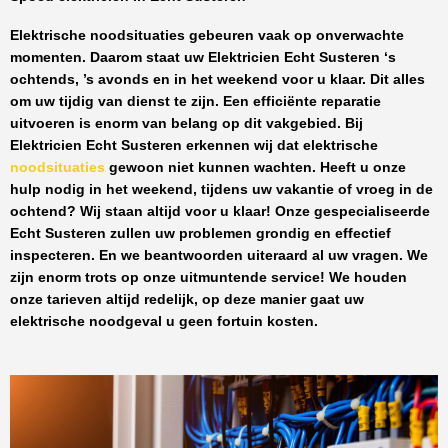
Elektrische noodsituaties gebeuren vaak op onverwachte
momenten. Daarom staat uw
Elektricien Echt Susteren
‘s
ochtends, ’s avonds en in het weekend voor u klaar. Dit alles
om uw tijdig van dienst te zijn. Een efficiënte reparatie
uitvoeren is enorm van belang op dit vakgebied.
Bij
Elektricien Echt Susteren
erkennen wij dat elektrische
noodsituaties
gewoon niet kunnen wachten. Heeft u onze
hulp nodig in het weekend, tijdens uw vakantie of vroeg in de
ochtend? Wij staan altijd voor u klaar! Onze
gespecialiseerde
Echt Susteren
zullen uw problemen grondig en effectief
inspecteren. En we beantwoorden uiteraard al uw vragen. We
zijn enorm trots op onze uitmuntende service! We houden
onze tarieven altijd redelijk, op deze manier gaat uw
elektrische noodgeval u geen fortuin kosten.