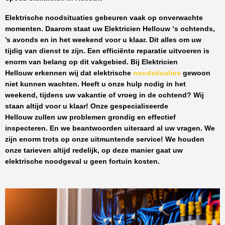
Elektrische noodsituaties gebeuren vaak op onverwachte
momenten. Daarom staat uw
Elektricien Hellouw
‘s ochtends,
’s avonds en in het weekend voor u klaar. Dit alles om uw
tijdig van dienst te zijn. Een efficiënte reparatie uitvoeren is
enorm van belang op dit vakgebied.
Bij Elektricien
Hellouw
erkennen wij dat elektrische
noodsituaties
gewoon
niet kunnen wachten. Heeft u onze hulp nodig in het
weekend, tijdens uw vakantie of vroeg in de ochtend? Wij
staan altijd voor u klaar! Onze
gespecialiseerde
Hellouw
zullen uw problemen grondig en effectief
inspecteren. En we beantwoorden uiteraard al uw vragen. We
zijn enorm trots op onze uitmuntende service! We houden
onze tarieven altijd redelijk, op deze manier gaat uw
elektrische noodgeval u geen fortuin kosten.