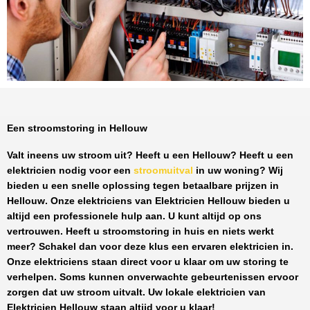
Een stroomstoring in Hellouw
Valt ineens uw stroom uit? Heeft u een
Hellouw
? Heeft u een
elektricien nodig voor een
stroomuitval
in uw woning? Wij
bieden u een snelle oplossing tegen
betaalbare prijzen
in
Hellouw
. Onze elektriciens van
Elektricien Hellouw
bieden u
altijd een professionele hulp aan. U kunt altijd op ons
vertrouwen. Heeft u stroomstoring in huis en niets werkt
meer? Schakel dan voor deze klus een ervaren elektricien in.
Onze elektriciens staan direct voor u klaar om uw storing te
verhelpen. Soms kunnen onverwachte gebeurtenissen ervoor
zorgen dat uw stroom uitvalt. Uw lokale elektricien van
Elektricien Hellouw
staan altijd voor u klaar!