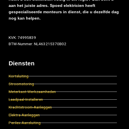
aan het juiste adres. Spoed elektricien heeft
gespecialiseerde monteurs in dienst, die u dezelfde dag
nog kan helpen.
KVK: 74995839
BTW-Nummer: NL463215370B02
Diensten
Kortsluiting
Stroomstoring
Meterkast-Werkzaamheden
Laadpaal-Installeren
Krachtstroom-Aanleggen
Elektra-Aanleggen
Perilex-Aansluiting