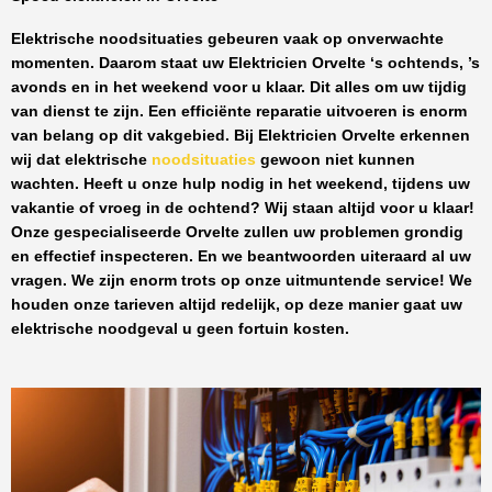
Elektrische noodsituaties gebeuren vaak op onverwachte
momenten. Daarom staat uw
Elektricien Orvelte
‘s ochtends, ’s
avonds en in het weekend voor u klaar. Dit alles om uw tijdig
van dienst te zijn. Een efficiënte reparatie uitvoeren is enorm
van belang op dit vakgebied.
Bij Elektricien Orvelte
erkennen
wij dat elektrische
noodsituaties
gewoon niet kunnen
wachten. Heeft u onze hulp nodig in het weekend, tijdens uw
vakantie of vroeg in de ochtend? Wij staan altijd voor u klaar!
Onze
gespecialiseerde Orvelte
zullen uw problemen grondig
en effectief inspecteren. En we beantwoorden uiteraard al uw
vragen. We zijn enorm trots op onze uitmuntende service! We
houden onze tarieven altijd redelijk, op deze manier gaat uw
elektrische noodgeval u geen fortuin kosten.