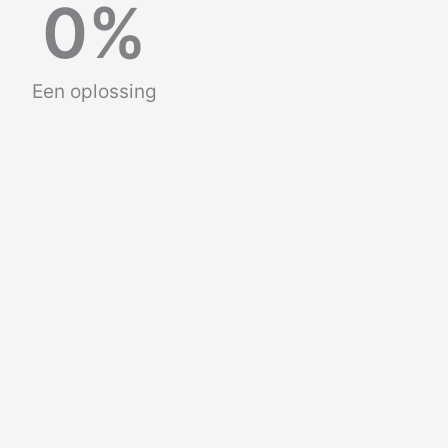
0
%
Een oplossing