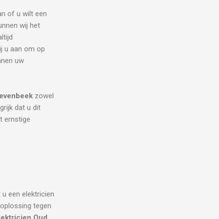
an of u wilt een
unnen wij het
tijd
ij u aan om op
unnen uw
evenbeek
zowel
rijk dat u dit
t ernstige
 u een elektricien
 oplossing tegen
lektricien Oud