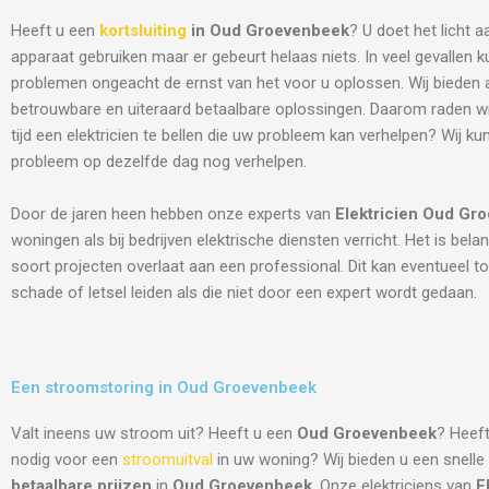
Heeft u een
kortsluiting
in Oud Groevenbeek
? U doet het licht a
apparaat gebruiken maar er gebeurt helaas niets. In veel gevallen k
problemen ongeacht de ernst van het voor u oplossen. Wij bieden al
betrouwbare en uiteraard betaalbare oplossingen. Daarom raden w
tijd een elektricien te bellen die uw probleem kan verhelpen? Wij k
probleem op dezelfde dag nog verhelpen.
Door de jaren heen hebben onze experts van
Elektricien
Oud Gro
woningen als bij bedrijven elektrische diensten verricht. Het is belang
soort projecten overlaat aan een professional. Dit kan eventueel to
schade of letsel leiden als die niet door een expert wordt gedaan.
Een stroomstoring in Oud Groevenbeek
Valt ineens uw stroom uit? Heeft u een
Oud Groevenbeek
? Heeft
nodig voor een
stroomuitval
in uw woning? Wij bieden u een snelle
betaalbare prijzen
in
Oud Groevenbeek
. Onze elektriciens van
E