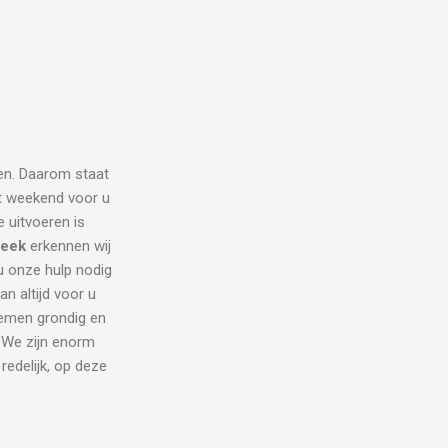
en. Daarom staat
et weekend voor u
ie uitvoeren is
beek
erkennen wij
 onze hulp nodig
n altijd voor u
emen grondig en
. We zijn enorm
redelijk, op deze