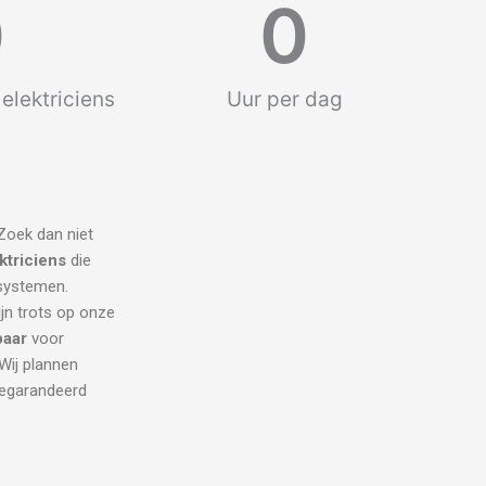
0
0
elektriciens
Uur per dag
Zoek dan niet
ktriciens
die
 systemen.
ijn trots op onze
baar
voor
Wij plannen
 gegarandeerd