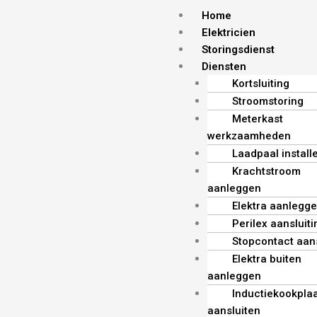
Skip
Menu
Home
to
Elektricien
content
Storingsdienst
Diensten
Kortsluiting
Stroomstoring
Meterkast
werkzaamheden
Laadpaal install
Krachtstroom
aanleggen
Elektra aanlegg
Perilex aansluiti
Stopcontact aan
Elektra buiten
aanleggen
Inductiekookplaa
aansluiten