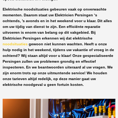
Elektrische noodsituaties gebeuren vaak op onverwachte
momenten. Daarom staat uw
Elektricien Persingen
‘s
ochtends, ’s avonds en in het weekend voor u klaar. Dit alles
om uw tijdig van dienst te zijn. Een efficiënte reparatie
uitvoeren is enorm van belang op dit vakgebied.
Bij
Elektricien Persingen
erkennen wij dat elektrische
noodsituaties
gewoon niet kunnen wachten. Heeft u onze
hulp nodig in het weekend, tijdens uw vakantie of vroeg in de
ochtend? Wij staan altijd voor u klaar! Onze
gespecialiseerde
Persingen
zullen uw problemen grondig en effectief
inspecteren. En we beantwoorden uiteraard al uw vragen. We
zijn enorm trots op onze uitmuntende service! We houden
onze tarieven altijd redelijk, op deze manier gaat uw
elektrische noodgeval u geen fortuin kosten.