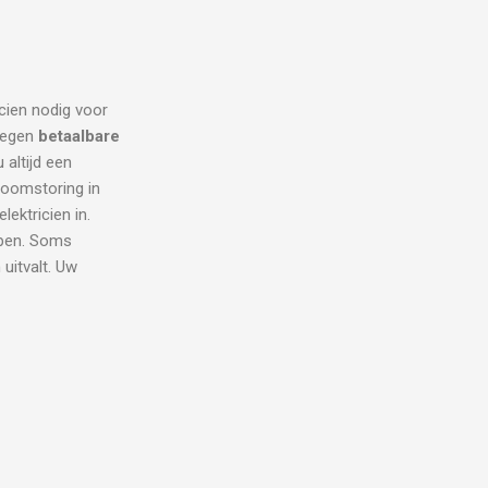
icien nodig voor
 tegen
betaalbare
 altijd een
troomstoring in
ektricien in.
lpen. Soms
uitvalt. Uw