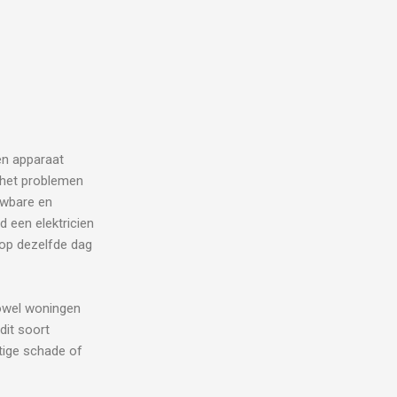
een apparaat
j het problemen
uwbare en
d een elektricien
 op dezelfde dag
wel woningen
 dit soort
stige schade of