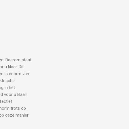
en. Daarom staat
 u klaar. Dit
eren is enorm van
ktrische
g in het
d voor u klaar!
fectief
enorm trots op
 op deze manier