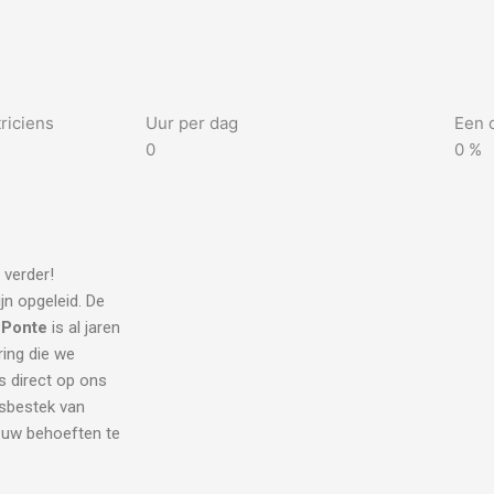
riciens
Uur per dag
Een 
0
0
%
 verder!
jn opgeleid. De
 Ponte
is al jaren
ring die we
s direct op ons
dsbestek van
l uw behoeften te