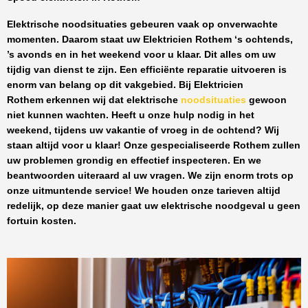
Elektrische noodsituaties gebeuren vaak op onverwachte
momenten. Daarom staat uw
Elektricien Rothem
‘s ochtends,
’s avonds en in het weekend voor u klaar. Dit alles om uw
tijdig van dienst te zijn. Een efficiënte reparatie uitvoeren is
enorm van belang op dit vakgebied.
Bij Elektricien
Rothem
erkennen wij dat elektrische
noodsituaties
gewoon
niet kunnen wachten. Heeft u onze hulp nodig in het
weekend, tijdens uw vakantie of vroeg in de ochtend? Wij
staan altijd voor u klaar! Onze
gespecialiseerde Rothem
zullen
uw problemen grondig en effectief inspecteren. En we
beantwoorden uiteraard al uw vragen. We zijn enorm trots op
onze uitmuntende service! We houden onze tarieven altijd
redelijk, op deze manier gaat uw elektrische noodgeval u geen
fortuin kosten.