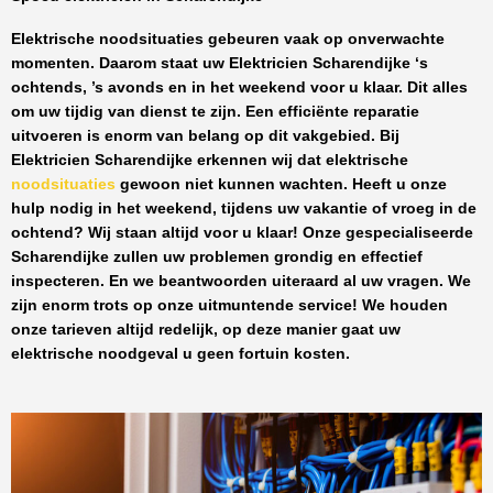
Elektrische noodsituaties gebeuren vaak op onverwachte
momenten. Daarom staat uw
Elektricien Scharendijke
‘s
ochtends, ’s avonds en in het weekend voor u klaar. Dit alles
om uw tijdig van dienst te zijn. Een efficiënte reparatie
uitvoeren is enorm van belang op dit vakgebied.
Bij
Elektricien Scharendijke
erkennen wij dat elektrische
noodsituaties
gewoon niet kunnen wachten. Heeft u onze
hulp nodig in het weekend, tijdens uw vakantie of vroeg in de
ochtend? Wij staan altijd voor u klaar! Onze
gespecialiseerde
Scharendijke
zullen uw problemen grondig en effectief
inspecteren. En we beantwoorden uiteraard al uw vragen. We
zijn enorm trots op onze uitmuntende service! We houden
onze tarieven altijd redelijk, op deze manier gaat uw
elektrische noodgeval u geen fortuin kosten.