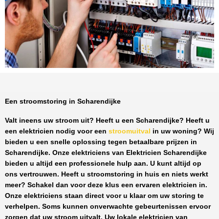
Een stroomstoring in Scharendijke
Valt ineens uw stroom uit? Heeft u een
Scharendijke
? Heeft u
een elektricien nodig voor een
stroomuitval
in uw woning? Wij
bieden u een snelle oplossing tegen
betaalbare prijzen
in
Scharendijke
. Onze elektriciens van
Elektricien Scharendijke
bieden u altijd een professionele hulp aan. U kunt altijd op
ons vertrouwen. Heeft u stroomstoring in huis en niets werkt
meer? Schakel dan voor deze klus een ervaren elektricien in.
Onze elektriciens staan direct voor u klaar om uw storing te
verhelpen. Soms kunnen onverwachte gebeurtenissen ervoor
zorgen dat uw stroom uitvalt. Uw lokale elektricien van