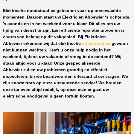
Elektrische noodsituaties gebeuren vaak op onverwachte
momenten. Daarom staat uw
Elektricien Abbewier
‘s ochtends,
’s avonds en in het weekend voor u klaar. Dit alles om uw
tijdig van dienst te zijn. Een efficiënte reparatie uitvoeren is
enorm van belang op dit vakgebied.
Bij Elektricien
Abbewier
erkennen wij dat elektrische
noodsituaties
gewoon
niet kunnen wachten. Heeft u onze hulp nodig in het
weekend, tijdens uw vakantie of vroeg in de ochtend? Wij
staan altijd voor u klaar! Onze
gespecialiseerde
Abbewier
zullen uw problemen grondig en effectief
inspecteren. En we beantwoorden uiteraard al uw vragen. We
zijn enorm trots op onze uitmuntende service! We houden
onze tarieven altijd redelijk, op deze manier gaat uw
elektrische noodgeval u geen fortuin kosten.