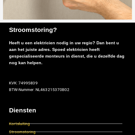
Stroomstoring?
Heeft u een elektricien nodig in uw regio? Dan bent u
aan het juiste adres. Spoed elektricien heeft
gespecialiseerde monteurs in dienst, die u dezelfde dag
nog kan helpen.
KVK: 74995839
BTW-Nummer: NL463215370B02
Diensten
Kortsluiting
Stroomstoring