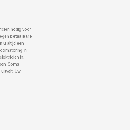
ricien nodig voor
 tegen
betaalbare
 u altijd een
troomstoring in
ektricien in.
lpen. Soms
uitvalt. Uw