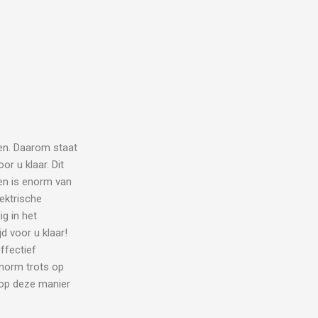
en. Daarom staat
r u klaar. Dit
eren is enorm van
ektrische
g in het
d voor u klaar!
ffectief
enorm trots op
 op deze manier