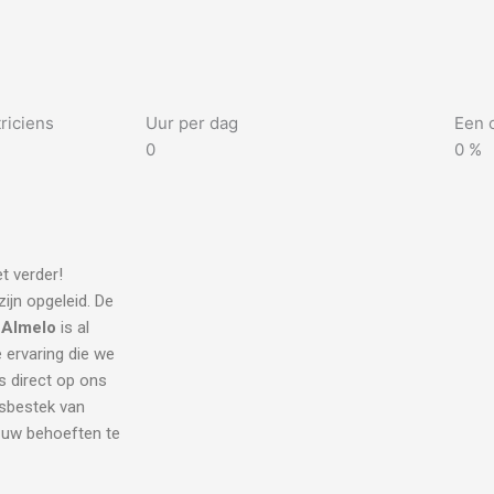
riciens
Uur per dag
Een 
0
0
%
t verder!
ijn opgeleid. De
n Almelo
is al
e ervaring die we
s direct op ons
dsbestek van
l uw behoeften te