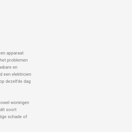
 een apparaat
j het problemen
uwbare en
d een elektricien
 op dezelfde dag
owel woningen
 dit soort
stige schade of