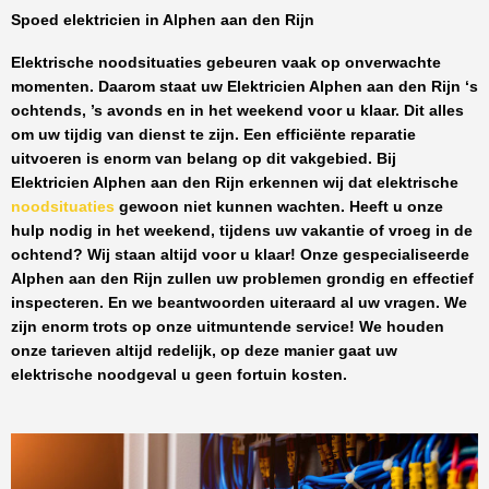
Spoed elektricien in Alphen aan den Rijn
Elektrische noodsituaties gebeuren vaak op onverwachte
momenten. Daarom staat uw
Elektricien Alphen aan den Rijn
‘s
ochtends, ’s avonds en in het weekend voor u klaar. Dit alles
om uw tijdig van dienst te zijn. Een efficiënte reparatie
uitvoeren is enorm van belang op dit vakgebied.
Bij
Elektricien Alphen aan den Rijn
erkennen wij dat elektrische
noodsituaties
gewoon niet kunnen wachten. Heeft u onze
hulp nodig in het weekend, tijdens uw vakantie of vroeg in de
ochtend? Wij staan altijd voor u klaar! Onze
gespecialiseerde
Alphen aan den Rijn
zullen uw problemen grondig en effectief
inspecteren. En we beantwoorden uiteraard al uw vragen. We
zijn enorm trots op onze uitmuntende service! We houden
onze tarieven altijd redelijk, op deze manier gaat uw
elektrische noodgeval u geen fortuin kosten.