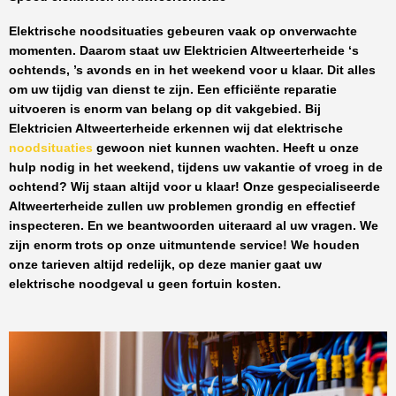
Elektrische noodsituaties gebeuren vaak op onverwachte
momenten. Daarom staat uw
Elektricien Altweerterheide
‘s
ochtends, ’s avonds en in het weekend voor u klaar. Dit alles
om uw tijdig van dienst te zijn. Een efficiënte reparatie
uitvoeren is enorm van belang op dit vakgebied.
Bij
Elektricien Altweerterheide
erkennen wij dat elektrische
noodsituaties
gewoon niet kunnen wachten. Heeft u onze
hulp nodig in het weekend, tijdens uw vakantie of vroeg in de
ochtend? Wij staan altijd voor u klaar! Onze
gespecialiseerde
Altweerterheide
zullen uw problemen grondig en effectief
inspecteren. En we beantwoorden uiteraard al uw vragen. We
zijn enorm trots op onze uitmuntende service! We houden
onze tarieven altijd redelijk, op deze manier gaat uw
elektrische noodgeval u geen fortuin kosten.