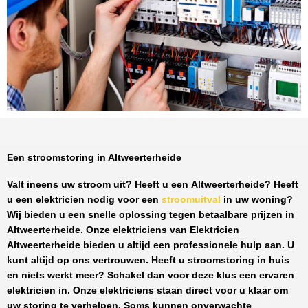
Een stroomstoring in Altweerterheide
Valt ineens uw stroom uit? Heeft u een
Altweerterheide
? Heeft
u een elektricien nodig voor een
stroomuitval
in uw woning?
Wij bieden u een snelle oplossing tegen
betaalbare prijzen
in
Altweerterheide
. Onze elektriciens van
Elektricien
Altweerterheide
bieden u altijd een professionele hulp aan. U
kunt altijd op ons vertrouwen. Heeft u stroomstoring in huis
en niets werkt meer? Schakel dan voor deze klus een ervaren
elektricien in. Onze elektriciens staan direct voor u klaar om
uw storing te verhelpen. Soms kunnen onverwachte