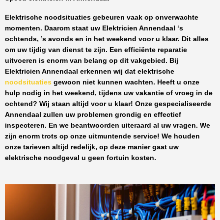
Elektrische noodsituaties gebeuren vaak op onverwachte
momenten. Daarom staat uw
Elektricien Annendaal
‘s
ochtends, ’s avonds en in het weekend voor u klaar. Dit alles
om uw tijdig van dienst te zijn. Een efficiënte reparatie
uitvoeren is enorm van belang op dit vakgebied.
Bij
Elektricien Annendaal
erkennen wij dat elektrische
noodsituaties
gewoon niet kunnen wachten. Heeft u onze
hulp nodig in het weekend, tijdens uw vakantie of vroeg in de
ochtend? Wij staan altijd voor u klaar! Onze
gespecialiseerde
Annendaal
zullen uw problemen grondig en effectief
inspecteren. En we beantwoorden uiteraard al uw vragen. We
zijn enorm trots op onze uitmuntende service! We houden
onze tarieven altijd redelijk, op deze manier gaat uw
elektrische noodgeval u geen fortuin kosten.