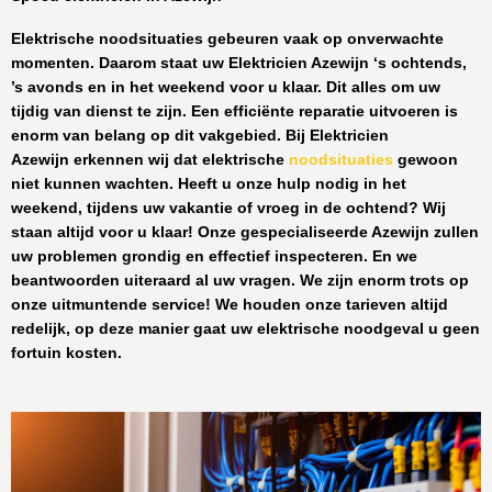
Elektrische noodsituaties gebeuren vaak op onverwachte
momenten. Daarom staat uw
Elektricien Azewijn
‘s ochtends,
’s avonds en in het weekend voor u klaar. Dit alles om uw
tijdig van dienst te zijn. Een efficiënte reparatie uitvoeren is
enorm van belang op dit vakgebied.
Bij Elektricien
Azewijn
erkennen wij dat elektrische
noodsituaties
gewoon
niet kunnen wachten. Heeft u onze hulp nodig in het
weekend, tijdens uw vakantie of vroeg in de ochtend? Wij
staan altijd voor u klaar! Onze
gespecialiseerde Azewijn
zullen
uw problemen grondig en effectief inspecteren. En we
beantwoorden uiteraard al uw vragen. We zijn enorm trots op
onze uitmuntende service! We houden onze tarieven altijd
redelijk, op deze manier gaat uw elektrische noodgeval u geen
fortuin kosten.