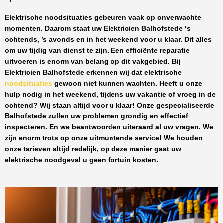
Elektrische noodsituaties gebeuren vaak op onverwachte
momenten. Daarom staat uw
Elektricien Balhofstede
‘s
ochtends, ’s avonds en in het weekend voor u klaar. Dit alles
om uw tijdig van dienst te zijn. Een efficiënte reparatie
uitvoeren is enorm van belang op dit vakgebied.
Bij
Elektricien Balhofstede
erkennen wij dat elektrische
noodsituaties
gewoon niet kunnen wachten. Heeft u onze
hulp nodig in het weekend, tijdens uw vakantie of vroeg in de
ochtend? Wij staan altijd voor u klaar! Onze
gespecialiseerde
Balhofstede
zullen uw problemen grondig en effectief
inspecteren. En we beantwoorden uiteraard al uw vragen. We
zijn enorm trots op onze uitmuntende service! We houden
onze tarieven altijd redelijk, op deze manier gaat uw
elektrische noodgeval u geen fortuin kosten.