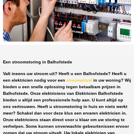
Een stroomstoring in Balhofstede
Valt ineens uw stroom uit? Heeft u een
Balhofstede
? Heeft u
een elektricien nodig voor een
stroomuitval
in uw woning? Wij
bieden u een snelle oplossing tegen
betaalbare prijzen
in
Balhofstede
. Onze elektriciens van
Elektricien Balhofstede
bieden u altijd een professionele hulp aan. U kunt altijd op
ons vertrouwen. Heeft u stroomstoring in huis en niets werkt
meer? Schakel dan voor deze klus een ervaren elektricien in.
Onze elektriciens staan direct voor u klaar om uw storing te
verhelpen. Soms kunnen onverwachte gebeurtenissen ervoor
zorgen dat uw stroom uitvalt. Uw lokale elektricien van