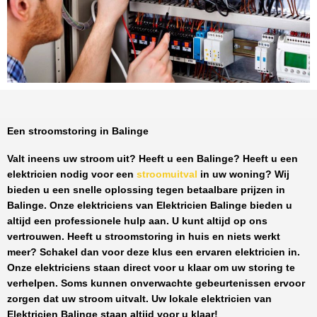
Een stroomstoring in Balinge
Valt ineens uw stroom uit? Heeft u een
Balinge
? Heeft u een
elektricien nodig voor een
stroomuitval
in uw woning? Wij
bieden u een snelle oplossing tegen
betaalbare prijzen
in
Balinge
. Onze elektriciens van
Elektricien Balinge
bieden u
altijd een professionele hulp aan. U kunt altijd op ons
vertrouwen. Heeft u stroomstoring in huis en niets werkt
meer? Schakel dan voor deze klus een ervaren elektricien in.
Onze elektriciens staan direct voor u klaar om uw storing te
verhelpen. Soms kunnen onverwachte gebeurtenissen ervoor
zorgen dat uw stroom uitvalt. Uw lokale elektricien van
Elektricien Balinge
staan altijd voor u klaar!