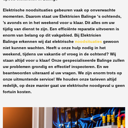
Elektrische noodsituaties gebeuren vaak op onverwachte
momenten. Daarom staat uw
Elektricien Balinge
‘s ochtends,
’s avonds en in het weekend voor u klaar. Dit alles om uw
tijdig van dienst te zijn. Een efficiënte reparatie uitvoeren is
enorm van belang op dit vakgebied.
Bij Elektricien
Balinge
erkennen wij dat elektrische
noodsituaties
gewoon
niet kunnen wachten. Heeft u onze hulp nodig in het
weekend, tijdens uw vakantie of vroeg in de ochtend? Wij
staan altijd voor u klaar! Onze
gespecialiseerde Balinge
zullen
uw problemen grondig en effectief inspecteren. En we
beantwoorden uiteraard al uw vragen. We zijn enorm trots op
onze uitmuntende service! We houden onze tarieven altijd
redelijk, op deze manier gaat uw elektrische noodgeval u geen
fortuin kosten.