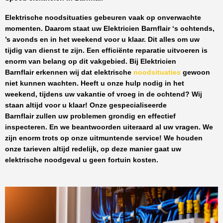
Elektrische noodsituaties gebeuren vaak op onverwachte
momenten. Daarom staat uw
Elektricien Barnflair
‘s ochtends,
’s avonds en in het weekend voor u klaar. Dit alles om uw
tijdig van dienst te zijn. Een efficiënte reparatie uitvoeren is
enorm van belang op dit vakgebied.
Bij Elektricien
Barnflair
erkennen wij dat elektrische
noodsituaties
gewoon
niet kunnen wachten. Heeft u onze hulp nodig in het
weekend, tijdens uw vakantie of vroeg in de ochtend? Wij
staan altijd voor u klaar! Onze
gespecialiseerde
Barnflair
zullen uw problemen grondig en effectief
inspecteren. En we beantwoorden uiteraard al uw vragen. We
zijn enorm trots op onze uitmuntende service! We houden
onze tarieven altijd redelijk, op deze manier gaat uw
elektrische noodgeval u geen fortuin kosten.