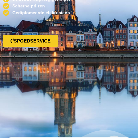
Scherpe prijzen
Gediplomeerde elektriciens
SPOEDSERVICE