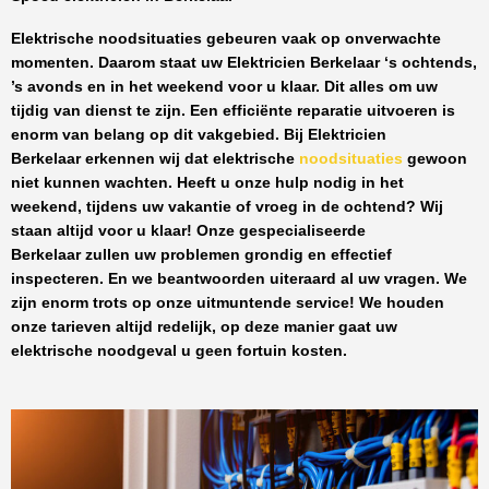
Elektrische noodsituaties gebeuren vaak op onverwachte
momenten. Daarom staat uw
Elektricien Berkelaar
‘s ochtends,
’s avonds en in het weekend voor u klaar. Dit alles om uw
tijdig van dienst te zijn. Een efficiënte reparatie uitvoeren is
enorm van belang op dit vakgebied.
Bij Elektricien
Berkelaar
erkennen wij dat elektrische
noodsituaties
gewoon
niet kunnen wachten. Heeft u onze hulp nodig in het
weekend, tijdens uw vakantie of vroeg in de ochtend? Wij
staan altijd voor u klaar! Onze
gespecialiseerde
Berkelaar
zullen uw problemen grondig en effectief
inspecteren. En we beantwoorden uiteraard al uw vragen. We
zijn enorm trots op onze uitmuntende service! We houden
onze tarieven altijd redelijk, op deze manier gaat uw
elektrische noodgeval u geen fortuin kosten.