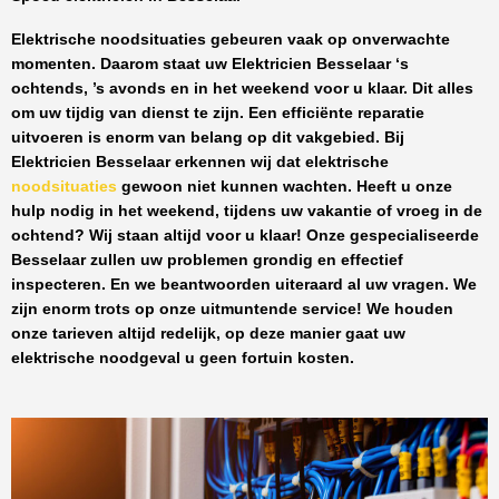
Elektrische noodsituaties gebeuren vaak op onverwachte
momenten. Daarom staat uw
Elektricien Besselaar
‘s
ochtends, ’s avonds en in het weekend voor u klaar. Dit alles
om uw tijdig van dienst te zijn. Een efficiënte reparatie
uitvoeren is enorm van belang op dit vakgebied.
Bij
Elektricien Besselaar
erkennen wij dat elektrische
noodsituaties
gewoon niet kunnen wachten. Heeft u onze
hulp nodig in het weekend, tijdens uw vakantie of vroeg in de
ochtend? Wij staan altijd voor u klaar! Onze
gespecialiseerde
Besselaar
zullen uw problemen grondig en effectief
inspecteren. En we beantwoorden uiteraard al uw vragen. We
zijn enorm trots op onze uitmuntende service! We houden
onze tarieven altijd redelijk, op deze manier gaat uw
elektrische noodgeval u geen fortuin kosten.