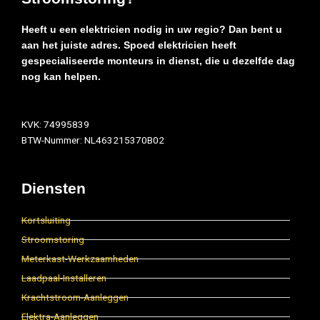
Heeft u een elektricien nodig in uw regio? Dan bent u
aan het juiste adres. Spoed elektricien heeft
gespecialiseerde monteurs in dienst, die u dezelfde dag
nog kan helpen.
KVK: 74995839
BTW-Nummer: NL463215370B02
Diensten
Kortsluiting
Stroomstoring
Meterkast-Werkzaamheden
Laadpaal-Installeren
Krachtstroom-Aanleggen
Elektra-Aanleggen