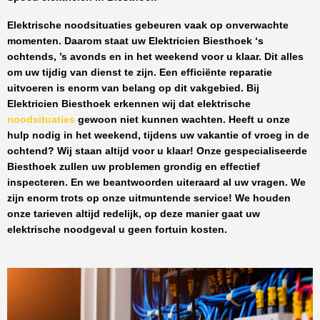
Elektrische noodsituaties gebeuren vaak op onverwachte
momenten. Daarom staat uw
Elektricien Biesthoek
‘s
ochtends, ’s avonds en in het weekend voor u klaar. Dit alles
om uw tijdig van dienst te zijn. Een efficiënte reparatie
uitvoeren is enorm van belang op dit vakgebied.
Bij
Elektricien Biesthoek
erkennen wij dat elektrische
noodsituaties
gewoon niet kunnen wachten. Heeft u onze
hulp nodig in het weekend, tijdens uw vakantie of vroeg in de
ochtend? Wij staan altijd voor u klaar! Onze
gespecialiseerde
Biesthoek
zullen uw problemen grondig en effectief
inspecteren. En we beantwoorden uiteraard al uw vragen. We
zijn enorm trots op onze uitmuntende service! We houden
onze tarieven altijd redelijk, op deze manier gaat uw
elektrische noodgeval u geen fortuin kosten.