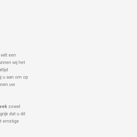
 wilt een
unnen wij het
tijd
ij u aan om op
unnen uw
beek
zowel
rijk dat u dit
t ernstige