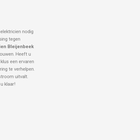
elektricien nodig
sing tegen
cien Bleijenbeek
trouwen. Heeft u
 klus een ervaren
ring te verhelpen.
room uitvalt.
u klaar!