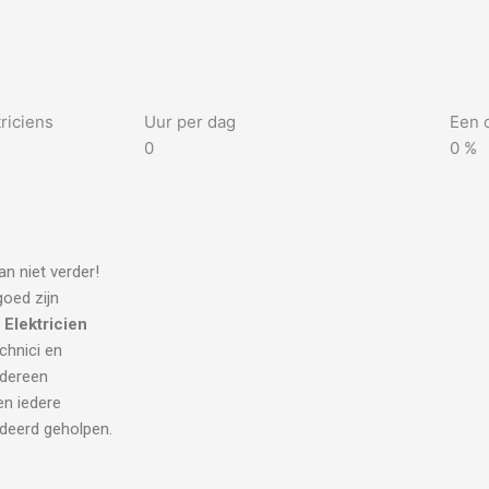
riciens
Uur per dag
Een 
0
0
%
n niet verder!
goed zijn
.
Elektricien
echnici en
edereen
en iedere
ndeerd geholpen.