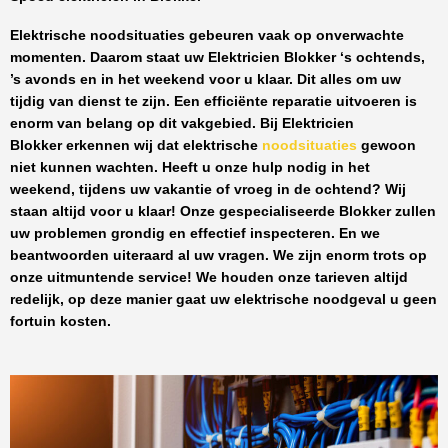
Elektrische noodsituaties gebeuren vaak op onverwachte
momenten. Daarom staat uw
Elektricien Blokker
‘s ochtends,
’s avonds en in het weekend voor u klaar. Dit alles om uw
tijdig van dienst te zijn. Een efficiënte reparatie uitvoeren is
enorm van belang op dit vakgebied.
Bij Elektricien
Blokker
erkennen wij dat elektrische
noodsituaties
gewoon
niet kunnen wachten. Heeft u onze hulp nodig in het
weekend, tijdens uw vakantie of vroeg in de ochtend? Wij
staan altijd voor u klaar! Onze
gespecialiseerde Blokker
zullen
uw problemen grondig en effectief inspecteren. En we
beantwoorden uiteraard al uw vragen. We zijn enorm trots op
onze uitmuntende service! We houden onze tarieven altijd
redelijk, op deze manier gaat uw elektrische noodgeval u geen
fortuin kosten.