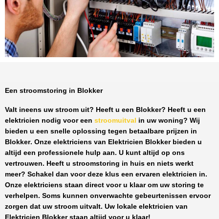
Een stroomstoring in Blokker
Valt ineens uw stroom uit? Heeft u een
Blokker
? Heeft u een
elektricien nodig voor een
stroomuitval
in uw woning? Wij
bieden u een snelle oplossing tegen
betaalbare prijzen
in
Blokker
. Onze elektriciens van
Elektricien Blokker
bieden u
altijd een professionele hulp aan. U kunt altijd op ons
vertrouwen. Heeft u stroomstoring in huis en niets werkt
meer? Schakel dan voor deze klus een ervaren elektricien in.
Onze elektriciens staan direct voor u klaar om uw storing te
verhelpen. Soms kunnen onverwachte gebeurtenissen ervoor
zorgen dat uw stroom uitvalt. Uw lokale elektricien van
Elektricien Blokker
staan altijd voor u klaar!