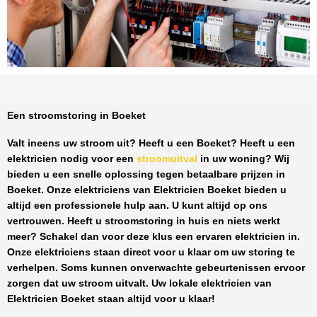
Een stroomstoring in Boeket
Valt ineens uw stroom uit? Heeft u een
Boeket
? Heeft u een
elektricien nodig voor een
stroomuitval
in uw woning? Wij
bieden u een snelle oplossing tegen
betaalbare prijzen
in
Boeket
. Onze elektriciens van
Elektricien Boeket
bieden u
altijd een professionele hulp aan. U kunt altijd op ons
vertrouwen. Heeft u stroomstoring in huis en niets werkt
meer? Schakel dan voor deze klus een ervaren elektricien in.
Onze elektriciens staan direct voor u klaar om uw storing te
verhelpen. Soms kunnen onverwachte gebeurtenissen ervoor
zorgen dat uw stroom uitvalt. Uw lokale elektricien van
Elektricien Boeket
staan altijd voor u klaar!