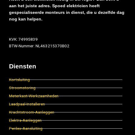
aan het juiste adres. Spoed elektricien heeft
gespecialiseerde monteurs in dienst, die u dezelfde dag
nog kan helpen.
KVK: 74995839
BTW-Nummer: NL463215370B02
Diensten
Kortsluiting
Stroomstoring
Meterkast-Werkzaamheden
Laadpaal-Installeren
Krachtstroom-Aanleggen
Elektra-Aanleggen
Perilex-Aansluiting