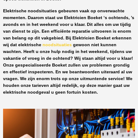
Elektrische noodsituaties gebeuren vaak op onverwachte
momenten. Daarom staat uw
Elektricien Boeket
‘s ochtends, ’s
avonds en in het weekend voor u klaar. Dit alles om uw tijdig
van dienst te zijn. Een efficiënte reparatie uitvoeren is enorm
van belang op dit vakgebied.
Bij Elektricien Boeket
erkennen
wij dat elektrische
noodsituaties
gewoon niet kunnen
wachten. Heeft u onze hulp nodig in het weekend, tijdens uw
vakantie of vroeg in de ochtend? Wij staan altijd voor u klaar!
Onze
gespecialiseerde Boeket
zullen uw problemen grondig
en effectief inspecteren. En we beantwoorden uiteraard al uw
vragen. We zijn enorm trots op onze uitmuntende service! We
houden onze tarieven altijd redelijk, op deze manier gaat uw
elektrische noodgeval u geen fortuin kosten.