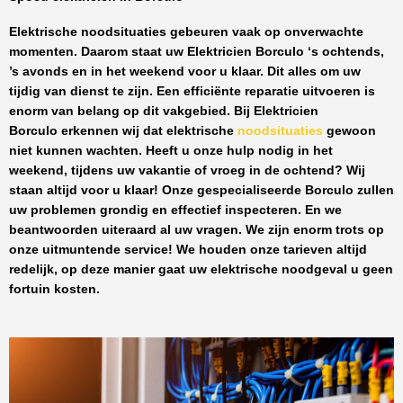
Elektrische noodsituaties gebeuren vaak op onverwachte
momenten. Daarom staat uw
Elektricien Borculo
‘s ochtends,
’s avonds en in het weekend voor u klaar. Dit alles om uw
tijdig van dienst te zijn. Een efficiënte reparatie uitvoeren is
enorm van belang op dit vakgebied.
Bij Elektricien
Borculo
erkennen wij dat elektrische
noodsituaties
gewoon
niet kunnen wachten. Heeft u onze hulp nodig in het
weekend, tijdens uw vakantie of vroeg in de ochtend? Wij
staan altijd voor u klaar! Onze
gespecialiseerde Borculo
zullen
uw problemen grondig en effectief inspecteren. En we
beantwoorden uiteraard al uw vragen. We zijn enorm trots op
onze uitmuntende service! We houden onze tarieven altijd
redelijk, op deze manier gaat uw elektrische noodgeval u geen
fortuin kosten.