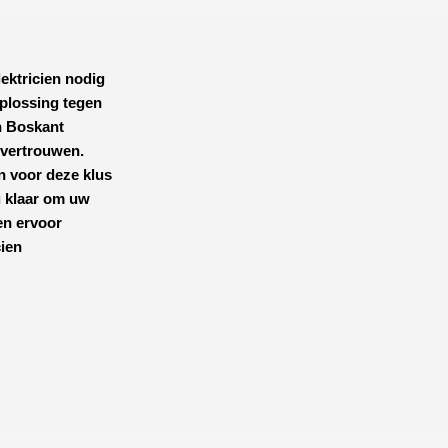
lektricien nodig
plossing tegen
n Boskant
s vertrouwen.
n voor deze klus
 u klaar om uw
en ervoor
cien