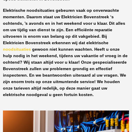
Elektrische noodsituaties gebeuren vaak op onverwachte
momenten. Daarom staat uw
Elektricien Bovenstreek
‘s
ochtends, ’s avonds en in het weekend voor u klaar. Dit alles
om uw tijdig van dienst te zijn. Een efficiënte reparatie
uitvoeren is enorm van belang op dit vakgebied.
Bij
Elektricien Bovenstreek
erkennen wij dat elektrische
noodsituaties
gewoon niet kunnen wachten. Heeft u onze
hulp nodig in het weekend, tijdens uw vakantie of vroeg in de
ochtend? Wij staan altijd voor u klaar! Onze
gespecialiseerde
Bovenstreek
zullen uw problemen grondig en effectief
inspecteren. En we beantwoorden uiteraard al uw vragen. We
zijn enorm trots op onze uitmuntende service! We houden
onze tarieven altijd redelijk, op deze manier gaat uw
elektrische noodgeval u geen fortuin kosten.