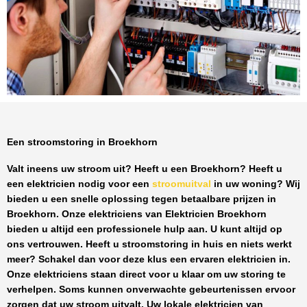
Een stroomstoring in Broekhorn
Valt ineens uw stroom uit? Heeft u een
Broekhorn
? Heeft u
een elektricien nodig voor een
stroomuitval
in uw woning? Wij
bieden u een snelle oplossing tegen
betaalbare prijzen
in
Broekhorn
. Onze elektriciens van
Elektricien Broekhorn
bieden u altijd een professionele hulp aan. U kunt altijd op
ons vertrouwen. Heeft u stroomstoring in huis en niets werkt
meer? Schakel dan voor deze klus een ervaren elektricien in.
Onze elektriciens staan direct voor u klaar om uw storing te
verhelpen. Soms kunnen onverwachte gebeurtenissen ervoor
zorgen dat uw stroom uitvalt. Uw lokale elektricien van