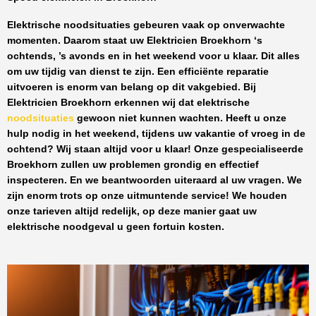
Elektrische noodsituaties gebeuren vaak op onverwachte
momenten. Daarom staat uw
Elektricien Broekhorn
‘s
ochtends, ’s avonds en in het weekend voor u klaar. Dit alles
om uw tijdig van dienst te zijn. Een efficiënte reparatie
uitvoeren is enorm van belang op dit vakgebied.
Bij
Elektricien Broekhorn
erkennen wij dat elektrische
noodsituaties
gewoon niet kunnen wachten. Heeft u onze
hulp nodig in het weekend, tijdens uw vakantie of vroeg in de
ochtend? Wij staan altijd voor u klaar! Onze
gespecialiseerde
Broekhorn
zullen uw problemen grondig en effectief
inspecteren. En we beantwoorden uiteraard al uw vragen. We
zijn enorm trots op onze uitmuntende service! We houden
onze tarieven altijd redelijk, op deze manier gaat uw
elektrische noodgeval u geen fortuin kosten.