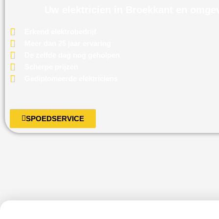
Uw elektricien in Broekkant en omge
Erkend elektrobedrijf
Meer dan 25 jaar ervaring
De zelfde dag nog geholpen
Scherpe prijzen
Gediplomeerde elektriciens
SPOEDSERVICE