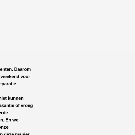
menten. Daarom
t weekend voor
reparatie
iet kunnen
akantie of vroeg
erde
en. En we
onze
op deze manier