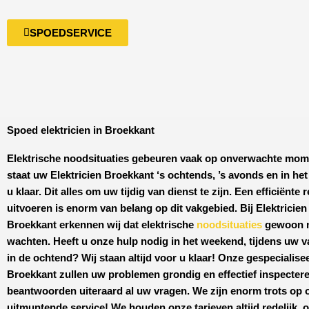
SPOEDSERVICE
Spoed elektricien in Broekkant
Elektrische noodsituaties gebeuren vaak op onverwachte mo
staat uw
Elektricien Broekkant
‘s ochtends, ’s avonds en in he
u klaar. Dit alles om uw tijdig van dienst te zijn. Een efficiënte 
uitvoeren is enorm van belang op dit vakgebied.
Bij Elektricien
Broekkant
erkennen wij dat elektrische
noodsituaties
gewoon n
wachten. Heeft u onze hulp nodig in het weekend, tijdens uw v
in de ochtend? Wij staan altijd voor u klaar! Onze
gespecialise
Broekkant
zullen uw problemen grondig en effectief inspecter
beantwoorden uiteraard al uw vragen. We zijn enorm trots op 
uitmuntende service! We houden onze tarieven altijd redelijk, 