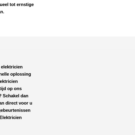
ueel tot ernstige
an.
 elektricien
nelle oplossing
ektricien
tijd op ons
r? Schakel dan
an direct voor u
gebeurtenissen
Elektricien