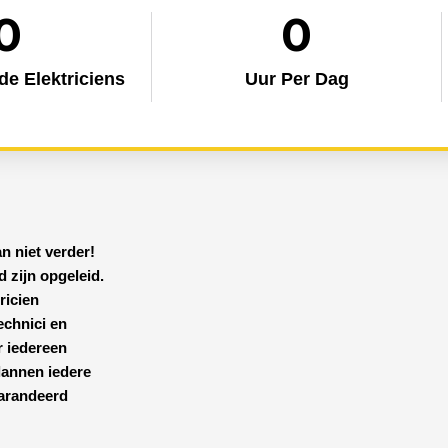
0
0
e Elektriciens
Uur Per Dag
n niet verder!
 zijn opgeleid.
ricien
technici en
r iedereen
lannen iedere
garandeerd