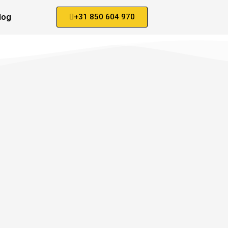
log
+31 850 604 970