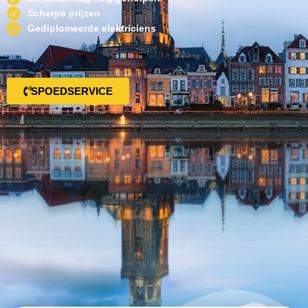
Scherpe prijzen
Gediplomeerde elektriciens
SPOEDSERVICE