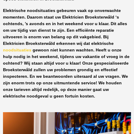
Elektrische noodsituaties gebeuren vaak op onverwachte
momenten. Daarom staat uw
Elektricien Broeksterwâld
‘s
ochtends, ’s avonds en in het weekend voor u klaar. Dit alles
om uw tijdig van dienst te zijn. Een efficiënte reparatie
uitvoeren is enorm van belang op dit vakgebied.
Bij
Elektricien Broeksterwâld
erkennen wij dat elektrische
noodsituaties
gewoon niet kunnen wachten. Heeft u onze
hulp nodig in het weekend, tijdens uw vakantie of vroeg in de
ochtend? Wij staan altijd voor u klaar! Onze
gespecialiseerde
Broeksterwâld
zullen uw problemen grondig en effectief
inspecteren. En we beantwoorden uiteraard al uw vragen. We
zijn enorm trots op onze uitmuntende service! We houden
onze tarieven altijd redelijk, op deze manier gaat uw
elektrische noodgeval u geen fortuin kosten.