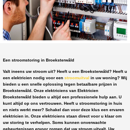
Een stroomstoring in Broeksterwâld
Valt ineens uw stroom uit? Heeft u een
Broeksterwâld
? Heeft u
een elektricien nodig voor een
stroomuitval
in uw woning? Wij
bieden u een snelle oplossing tegen
betaalbare prijzen
in
Broeksterwâld
. Onze elektriciens van
Elektricien
Broeksterwâld
bieden u altijd een professionele hulp aan. U
kunt altijd op ons vertrouwen. Heeft u stroomstoring in huis
en niets werkt meer? Schakel dan voor deze klus een ervaren
elektricien in. Onze elektriciens staan direct voor u klaar om
uw storing te verhelpen. Soms kunnen onverwachte
gebeurtenissen ervoor zorgen dat uw stroom uitvalt. Uw