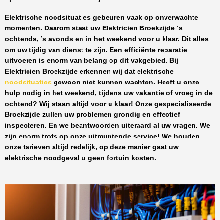
Elektrische noodsituaties gebeuren vaak op onverwachte
momenten. Daarom staat uw
Elektricien Broekzijde
‘s
ochtends, ’s avonds en in het weekend voor u klaar. Dit alles
om uw tijdig van dienst te zijn. Een efficiënte reparatie
uitvoeren is enorm van belang op dit vakgebied.
Bij
Elektricien Broekzijde
erkennen wij dat elektrische
noodsituaties
gewoon niet kunnen wachten. Heeft u onze
hulp nodig in het weekend, tijdens uw vakantie of vroeg in de
ochtend? Wij staan altijd voor u klaar! Onze
gespecialiseerde
Broekzijde
zullen uw problemen grondig en effectief
inspecteren. En we beantwoorden uiteraard al uw vragen. We
zijn enorm trots op onze uitmuntende service! We houden
onze tarieven altijd redelijk, op deze manier gaat uw
elektrische noodgeval u geen fortuin kosten.