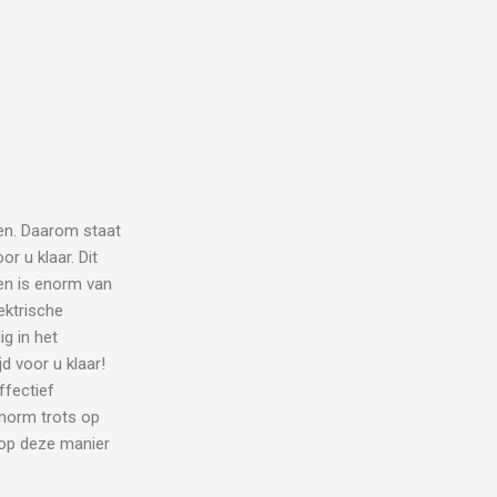
en. Daarom staat
r u klaar. Dit
eren is enorm van
ektrische
g in het
d voor u klaar!
ffectief
enorm trots op
 op deze manier