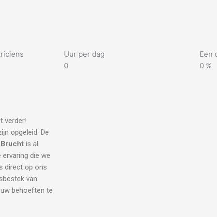
riciens
Uur per dag
Een 
0
0
%
t verder!
ijn opgeleid. De
 Brucht
is al
e ervaring die we
s direct op ons
dsbestek van
l uw behoeften te