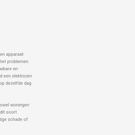
 een apparaat
j het problemen
uwbare en
d een elektricien
 op dezelfde dag
owel woningen
 dit soort
stige schade of