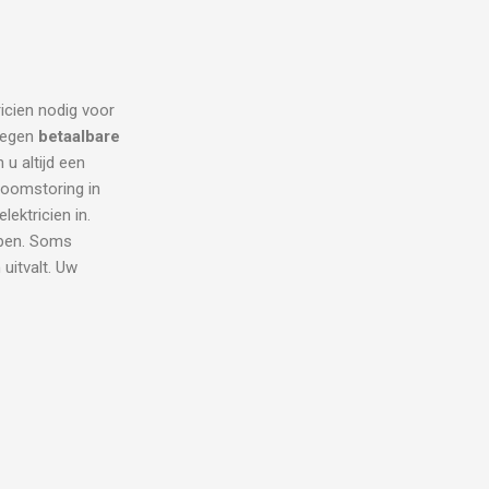
ricien nodig voor
 tegen
betaalbare
 u altijd een
troomstoring in
ektricien in.
lpen. Soms
uitvalt. Uw