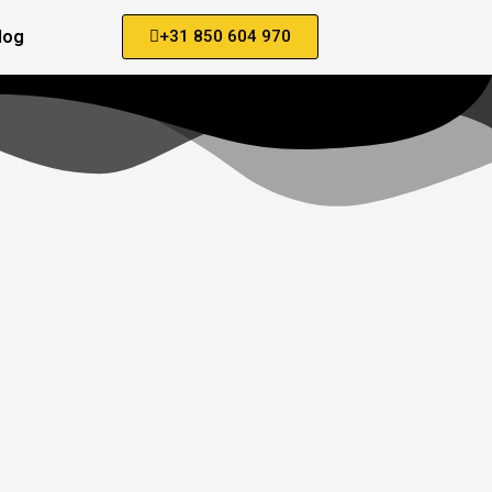
log
+31 850 604 970