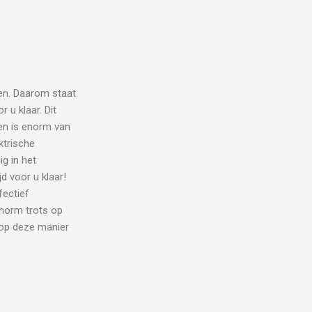
en. Daarom staat
 u klaar. Dit
eren is enorm van
ktrische
g in het
d voor u klaar!
fectief
enorm trots op
 op deze manier