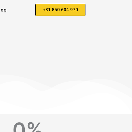
log
+31 850 604 970
0
%