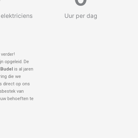
elektriciens
Uur per dag
 verder!
jn opgeleid. De
 Budel
is al jaren
ring die we
s direct op ons
dsbestek van
l uw behoeften te