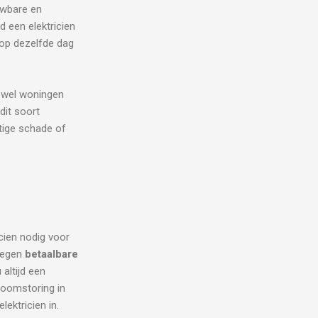
uwbare en
d een elektricien
 op dezelfde dag
wel woningen
 dit soort
stige schade of
icien nodig voor
 tegen
betaalbare
 altijd een
troomstoring in
ektricien in.