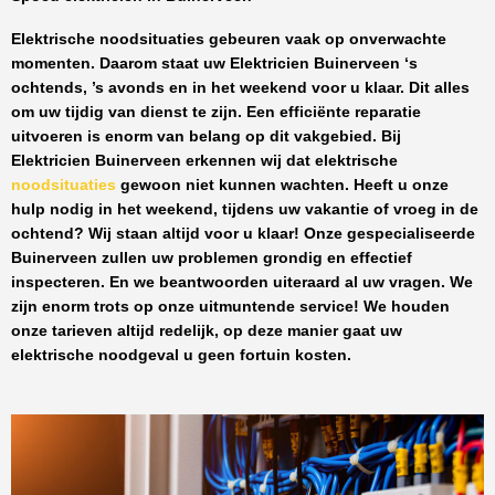
Elektrische noodsituaties gebeuren vaak op onverwachte
momenten. Daarom staat uw
Elektricien Buinerveen
‘s
ochtends, ’s avonds en in het weekend voor u klaar. Dit alles
om uw tijdig van dienst te zijn. Een efficiënte reparatie
uitvoeren is enorm van belang op dit vakgebied.
Bij
Elektricien Buinerveen
erkennen wij dat elektrische
noodsituaties
gewoon niet kunnen wachten. Heeft u onze
hulp nodig in het weekend, tijdens uw vakantie of vroeg in de
ochtend? Wij staan altijd voor u klaar! Onze
gespecialiseerde
Buinerveen
zullen uw problemen grondig en effectief
inspecteren. En we beantwoorden uiteraard al uw vragen. We
zijn enorm trots op onze uitmuntende service! We houden
onze tarieven altijd redelijk, op deze manier gaat uw
elektrische noodgeval u geen fortuin kosten.