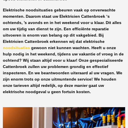
Elektrische noodsituaties gebeuren vaak op onverwachte
momenten. Daarom staat uw
Elektricien Cattenbroek
‘s
ochtends, ’s avonds en in het weekend voor u klaar. Dit alles
om uw tijdig van dienst te zijn. Een efficiënte reparatie
uitvoeren is enorm van belang op dit vakgebied.
Bij
Elektricien Cattenbroek
erkennen wij dat elektrische
noodsituaties
gewoon niet kunnen wachten. Heeft u onze
hulp nodig in het weekend, tijdens uw vakantie of vroeg in de
ochtend? Wij staan altijd voor u klaar! Onze
gespecialiseerde
Cattenbroek
zullen uw problemen grondig en effectief
inspecteren. En we beantwoorden uiteraard al uw vragen. We
zijn enorm trots op onze uitmuntende service! We houden
onze tarieven altijd redelijk, op deze manier gaat uw
elektrische noodgeval u geen fortuin kosten.