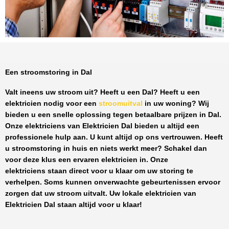
Een stroomstoring in Dal
Valt ineens uw stroom uit? Heeft u een
Dal
? Heeft u een
elektricien nodig voor een
stroomuitval
in uw woning? Wij
bieden u een snelle oplossing tegen
betaalbare prijzen
in
Dal
.
Onze elektriciens van
Elektricien Dal
bieden u altijd een
professionele hulp aan. U kunt altijd op ons vertrouwen. Heeft
u stroomstoring in huis en niets werkt meer? Schakel dan
voor deze klus een ervaren elektricien in. Onze
elektriciens staan direct voor u klaar om uw storing te
verhelpen. Soms kunnen onverwachte gebeurtenissen ervoor
zorgen dat uw stroom uitvalt. Uw lokale elektricien van
Elektricien Dal
staan altijd voor u klaar!