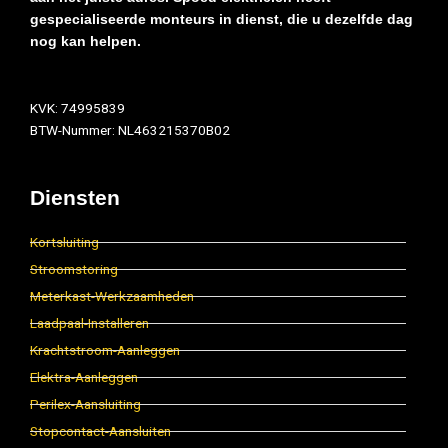
gespecialiseerde monteurs in dienst, die u dezelfde dag
nog kan helpen.
KVK: 74995839
BTW-Nummer: NL463215370B02
Diensten
Kortsluiting
Stroomstoring
Meterkast-Werkzaamheden
Laadpaal-Installeren
Krachtstroom-Aanleggen
Elektra-Aanleggen
Perilex-Aansluiting
Stopcontact-Aansluiten