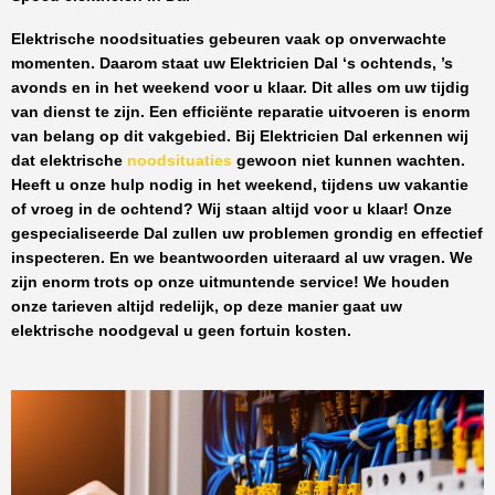
Elektrische noodsituaties gebeuren vaak op onverwachte
momenten. Daarom staat uw
Elektricien Dal
‘s ochtends, ’s
avonds en in het weekend voor u klaar. Dit alles om uw tijdig
van dienst te zijn. Een efficiënte reparatie uitvoeren is enorm
van belang op dit vakgebied.
Bij Elektricien Dal
erkennen wij
dat elektrische
noodsituaties
gewoon niet kunnen wachten.
Heeft u onze hulp nodig in het weekend, tijdens uw vakantie
of vroeg in de ochtend? Wij staan altijd voor u klaar! Onze
gespecialiseerde Dal
zullen uw problemen grondig en effectief
inspecteren. En we beantwoorden uiteraard al uw vragen. We
zijn enorm trots op onze uitmuntende service! We houden
onze tarieven altijd redelijk, op deze manier gaat uw
elektrische noodgeval u geen fortuin kosten.