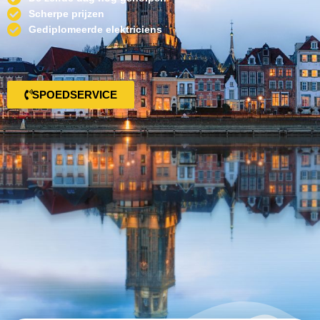
Scherpe prijzen
Gediplomeerde elektriciens
SPOEDSERVICE