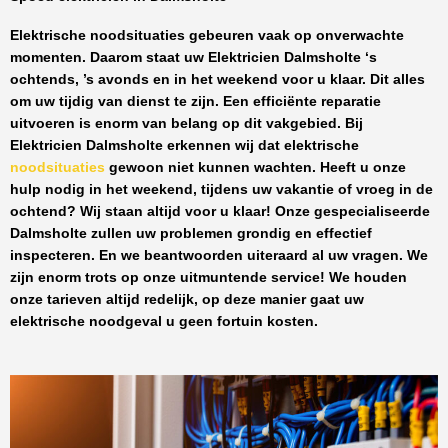
Elektrische noodsituaties gebeuren vaak op onverwachte
momenten. Daarom staat uw
Elektricien Dalmsholte
‘s
ochtends, ’s avonds en in het weekend voor u klaar. Dit alles
om uw tijdig van dienst te zijn. Een efficiënte reparatie
uitvoeren is enorm van belang op dit vakgebied.
Bij
Elektricien Dalmsholte
erkennen wij dat elektrische
noodsituaties
gewoon niet kunnen wachten. Heeft u onze
hulp nodig in het weekend, tijdens uw vakantie of vroeg in de
ochtend? Wij staan altijd voor u klaar! Onze
gespecialiseerde
Dalmsholte
zullen uw problemen grondig en effectief
inspecteren. En we beantwoorden uiteraard al uw vragen. We
zijn enorm trots op onze uitmuntende service! We houden
onze tarieven altijd redelijk, op deze manier gaat uw
elektrische noodgeval u geen fortuin kosten.