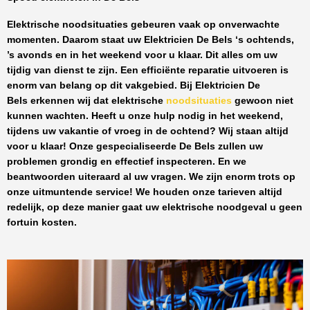
Elektrische noodsituaties gebeuren vaak op onverwachte
momenten. Daarom staat uw
Elektricien De Bels
‘s ochtends,
’s avonds en in het weekend voor u klaar. Dit alles om uw
tijdig van dienst te zijn. Een efficiënte reparatie uitvoeren is
enorm van belang op dit vakgebied.
Bij Elektricien De
Bels
erkennen wij dat elektrische
noodsituaties
gewoon niet
kunnen wachten. Heeft u onze hulp nodig in het weekend,
tijdens uw vakantie of vroeg in de ochtend? Wij staan altijd
voor u klaar! Onze
gespecialiseerde De Bels
zullen uw
problemen grondig en effectief inspecteren. En we
beantwoorden uiteraard al uw vragen. We zijn enorm trots op
onze uitmuntende service! We houden onze tarieven altijd
redelijk, op deze manier gaat uw elektrische noodgeval u geen
fortuin kosten.