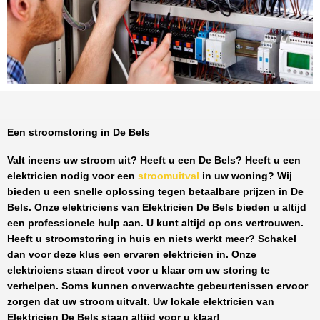
Een stroomstoring in De Bels
Valt ineens uw stroom uit? Heeft u een
De Bels
? Heeft u een
elektricien nodig voor een
stroomuitval
in uw woning? Wij
bieden u een snelle oplossing tegen
betaalbare prijzen
in
De
Bels
. Onze elektriciens van
Elektricien De Bels
bieden u altijd
een professionele hulp aan. U kunt altijd op ons vertrouwen.
Heeft u stroomstoring in huis en niets werkt meer? Schakel
dan voor deze klus een ervaren elektricien in. Onze
elektriciens staan direct voor u klaar om uw storing te
verhelpen. Soms kunnen onverwachte gebeurtenissen ervoor
zorgen dat uw stroom uitvalt. Uw lokale elektricien van
Elektricien De Bels
staan altijd voor u klaar!