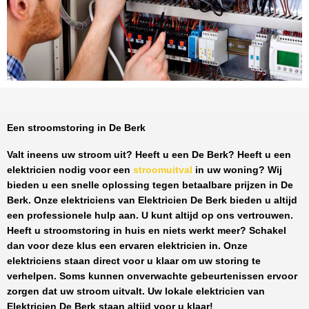
Een stroomstoring in De Berk
Valt ineens uw stroom uit? Heeft u een
De Berk
? Heeft u een
elektricien nodig voor een
stroomuitval
in uw woning? Wij
bieden u een snelle oplossing tegen
betaalbare prijzen
in
De
Berk
. Onze elektriciens van
Elektricien De Berk
bieden u altijd
een professionele hulp aan. U kunt altijd op ons vertrouwen.
Heeft u stroomstoring in huis en niets werkt meer? Schakel
dan voor deze klus een ervaren elektricien in. Onze
elektriciens staan direct voor u klaar om uw storing te
verhelpen. Soms kunnen onverwachte gebeurtenissen ervoor
zorgen dat uw stroom uitvalt. Uw lokale elektricien van
Elektricien De Berk
staan altijd voor u klaar!