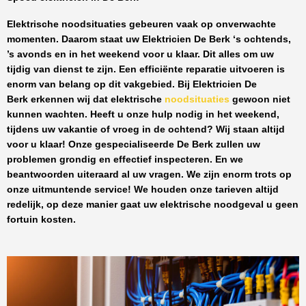
Elektrische noodsituaties gebeuren vaak op onverwachte
momenten. Daarom staat uw
Elektricien De Berk
‘s ochtends,
’s avonds en in het weekend voor u klaar. Dit alles om uw
tijdig van dienst te zijn. Een efficiënte reparatie uitvoeren is
enorm van belang op dit vakgebied.
Bij Elektricien De
Berk
erkennen wij dat elektrische
noodsituaties
gewoon niet
kunnen wachten. Heeft u onze hulp nodig in het weekend,
tijdens uw vakantie of vroeg in de ochtend? Wij staan altijd
voor u klaar! Onze
gespecialiseerde De Berk
zullen uw
problemen grondig en effectief inspecteren. En we
beantwoorden uiteraard al uw vragen. We zijn enorm trots op
onze uitmuntende service! We houden onze tarieven altijd
redelijk, op deze manier gaat uw elektrische noodgeval u geen
fortuin kosten.