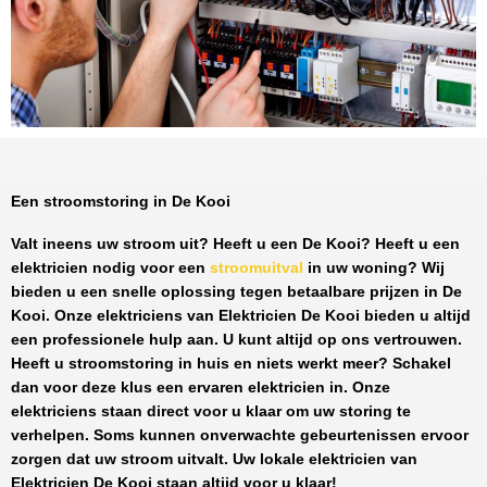
Een stroomstoring in De Kooi
Valt ineens uw stroom uit? Heeft u een
De Kooi
? Heeft u een
elektricien nodig voor een
stroomuitval
in uw woning? Wij
bieden u een snelle oplossing tegen
betaalbare prijzen
in
De
Kooi
. Onze elektriciens van
Elektricien De Kooi
bieden u altijd
een professionele hulp aan. U kunt altijd op ons vertrouwen.
Heeft u stroomstoring in huis en niets werkt meer? Schakel
dan voor deze klus een ervaren elektricien in. Onze
elektriciens staan direct voor u klaar om uw storing te
verhelpen. Soms kunnen onverwachte gebeurtenissen ervoor
zorgen dat uw stroom uitvalt. Uw lokale elektricien van
Elektricien De Kooi
staan altijd voor u klaar!