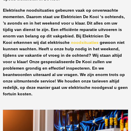
Elektrische noodsituaties gebeuren vaak op onverwachte
momenten. Daarom staat uw
Elektricien De Kooi
‘s ochtends,
’s avonds en in het weekend voor u klaar. Dit alles om uw
tijdig van dienst te zijn. Een efficiënte reparatie uitvoeren is
enorm van belang op dit vakgebied.
Bij Elektricien De
Kooi
erkennen wij dat elektrische
noodsituaties
gewoon niet
kunnen wachten. Heeft u onze hulp nodig in het weekend,
tijdens uw vakantie of vroeg in de ochtend? Wij staan altijd
voor u klaar! Onze
gespecialiseerde De Kooi
zullen uw
problemen grondig en effectief inspecteren. En we
beantwoorden uiteraard al uw vragen. We zijn enorm trots op
onze uitmuntende service! We houden onze tarieven altijd
redelijk, op deze manier gaat uw elektrische noodgeval u geen
fortuin kosten.