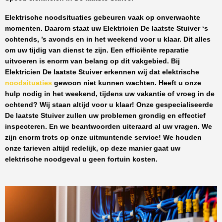
Elektrische noodsituaties gebeuren vaak op onverwachte
momenten. Daarom staat uw
Elektricien De laatste Stuiver
‘s
ochtends, ’s avonds en in het weekend voor u klaar. Dit alles
om uw tijdig van dienst te zijn. Een efficiënte reparatie
uitvoeren is enorm van belang op dit vakgebied.
Bij
Elektricien De laatste Stuiver
erkennen wij dat elektrische
noodsituaties
gewoon niet kunnen wachten. Heeft u onze
hulp nodig in het weekend, tijdens uw vakantie of vroeg in de
ochtend? Wij staan altijd voor u klaar! Onze
gespecialiseerde
De laatste Stuiver
zullen uw problemen grondig en effectief
inspecteren. En we beantwoorden uiteraard al uw vragen. We
zijn enorm trots op onze uitmuntende service! We houden
onze tarieven altijd redelijk, op deze manier gaat uw
elektrische noodgeval u geen fortuin kosten.