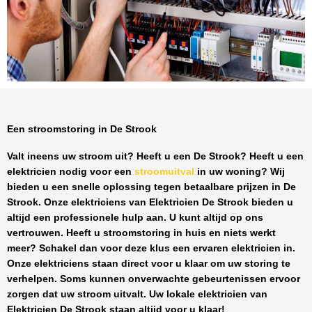
Een stroomstoring in De Strook
Valt ineens uw stroom uit? Heeft u een
De Strook
? Heeft u een
elektricien nodig voor een
stroomuitval
in uw woning? Wij
bieden u een snelle oplossing tegen
betaalbare prijzen
in
De
Strook
. Onze elektriciens van
Elektricien De Strook
bieden u
altijd een professionele hulp aan. U kunt altijd op ons
vertrouwen. Heeft u stroomstoring in huis en niets werkt
meer? Schakel dan voor deze klus een ervaren elektricien in.
Onze elektriciens staan direct voor u klaar om uw storing te
verhelpen. Soms kunnen onverwachte gebeurtenissen ervoor
zorgen dat uw stroom uitvalt. Uw lokale elektricien van
Elektricien De Strook
staan altijd voor u klaar!