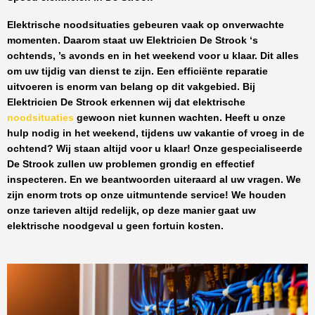
Elektrische noodsituaties gebeuren vaak op onverwachte
momenten. Daarom staat uw
Elektricien De Strook
‘s
ochtends, ’s avonds en in het weekend voor u klaar. Dit alles
om uw tijdig van dienst te zijn. Een efficiënte reparatie
uitvoeren is enorm van belang op dit vakgebied.
Bij
Elektricien De Strook
erkennen wij dat elektrische
noodsituaties
gewoon niet kunnen wachten. Heeft u onze
hulp nodig in het weekend, tijdens uw vakantie of vroeg in de
ochtend? Wij staan altijd voor u klaar! Onze
gespecialiseerde
De Strook
zullen uw problemen grondig en effectief
inspecteren. En we beantwoorden uiteraard al uw vragen. We
zijn enorm trots op onze uitmuntende service! We houden
onze tarieven altijd redelijk, op deze manier gaat uw
elektrische noodgeval u geen fortuin kosten.