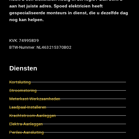
aan het juiste adres. Spoed elektricien heeft
gespecialiseerde monteurs in dienst, die u dezelfde dag
nog kan helpen.
KVK: 74995839
BTW-Nummer: NL463215370B02
Diensten
Kortsluiting
Stroomstoring
Meterkast-Werkzaamheden
Laadpaal-Installeren
Krachtstroom-Aanleggen
Elektra-Aanleggen
Perilex-Aansluiting