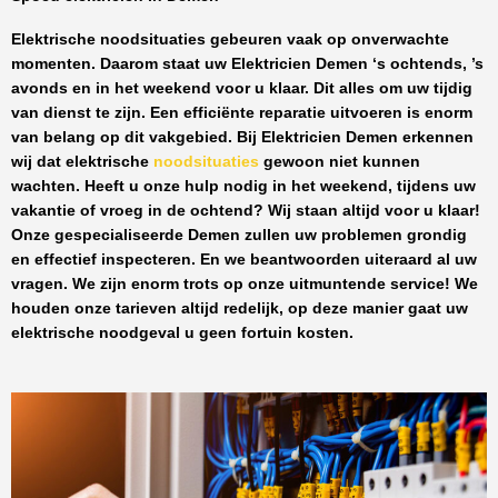
Elektrische noodsituaties gebeuren vaak op onverwachte
momenten. Daarom staat uw
Elektricien Demen
‘s ochtends, ’s
avonds en in het weekend voor u klaar. Dit alles om uw tijdig
van dienst te zijn. Een efficiënte reparatie uitvoeren is enorm
van belang op dit vakgebied.
Bij Elektricien Demen
erkennen
wij dat elektrische
noodsituaties
gewoon niet kunnen
wachten. Heeft u onze hulp nodig in het weekend, tijdens uw
vakantie of vroeg in de ochtend? Wij staan altijd voor u klaar!
Onze
gespecialiseerde Demen
zullen uw problemen grondig
en effectief inspecteren. En we beantwoorden uiteraard al uw
vragen. We zijn enorm trots op onze uitmuntende service! We
houden onze tarieven altijd redelijk, op deze manier gaat uw
elektrische noodgeval u geen fortuin kosten.