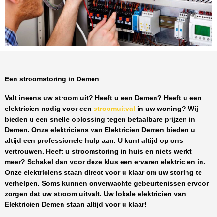
Een stroomstoring in Demen
Valt ineens uw stroom uit? Heeft u een
Demen
? Heeft u een
elektricien nodig voor een
stroomuitval
in uw woning? Wij
bieden u een snelle oplossing tegen
betaalbare prijzen
in
Demen
. Onze elektriciens van
Elektricien Demen
bieden u
altijd een professionele hulp aan. U kunt altijd op ons
vertrouwen. Heeft u stroomstoring in huis en niets werkt
meer? Schakel dan voor deze klus een ervaren elektricien in.
Onze elektriciens staan direct voor u klaar om uw storing te
verhelpen. Soms kunnen onverwachte gebeurtenissen ervoor
zorgen dat uw stroom uitvalt. Uw lokale elektricien van
Elektricien Demen
staan altijd voor u klaar!