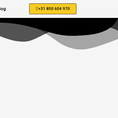
log
+31 850 604 970