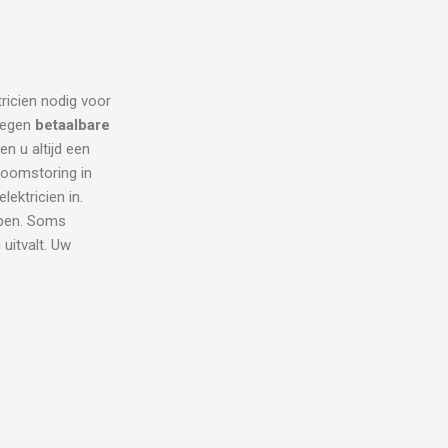
tricien nodig voor
 tegen
betaalbare
en u altijd een
troomstoring in
ektricien in.
lpen. Soms
uitvalt. Uw