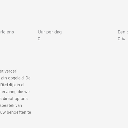
riciens
Uur per dag
Een 
0
0
%
et verder!
zijn opgeleid. De
 Diefdijk
is al
e ervaring die we
s direct op ons
dsbestek van
l uw behoeften te