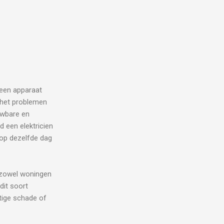
t een apparaat
j het problemen
uwbare en
d een elektricien
 op dezelfde dag
zowel woningen
 dit soort
stige schade of