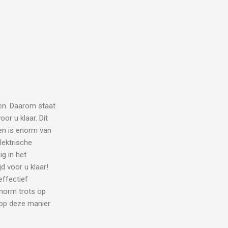
en. Daarom staat
or u klaar. Dit
eren is enorm van
lektrische
g in het
d voor u klaar!
effectief
enorm trots op
 op deze manier