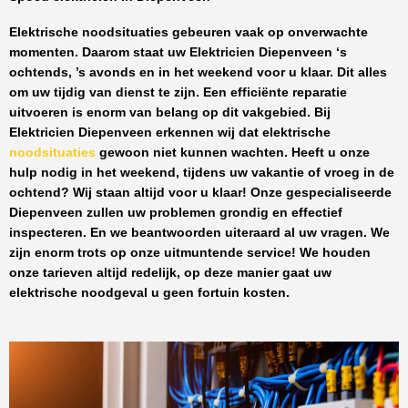
Elektrische noodsituaties gebeuren vaak op onverwachte
momenten. Daarom staat uw
Elektricien Diepenveen
‘s
ochtends, ’s avonds en in het weekend voor u klaar. Dit alles
om uw tijdig van dienst te zijn. Een efficiënte reparatie
uitvoeren is enorm van belang op dit vakgebied.
Bij
Elektricien Diepenveen
erkennen wij dat elektrische
noodsituaties
gewoon niet kunnen wachten. Heeft u onze
hulp nodig in het weekend, tijdens uw vakantie of vroeg in de
ochtend? Wij staan altijd voor u klaar! Onze
gespecialiseerde
Diepenveen
zullen uw problemen grondig en effectief
inspecteren. En we beantwoorden uiteraard al uw vragen. We
zijn enorm trots op onze uitmuntende service! We houden
onze tarieven altijd redelijk, op deze manier gaat uw
elektrische noodgeval u geen fortuin kosten.