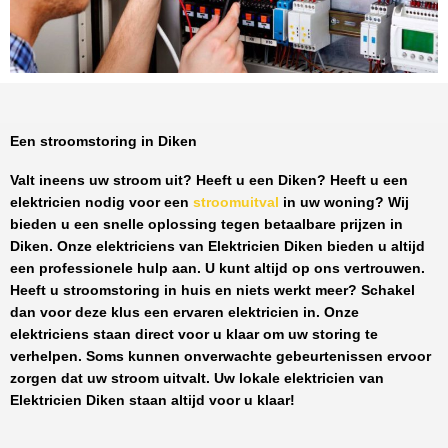
Een stroomstoring in Diken
Valt ineens uw stroom uit? Heeft u een
Diken
? Heeft u een
elektricien nodig voor een
stroomuitval
in uw woning? Wij
bieden u een snelle oplossing tegen
betaalbare prijzen
in
Diken
. Onze elektriciens van
Elektricien Diken
bieden u altijd
een professionele hulp aan. U kunt altijd op ons vertrouwen.
Heeft u stroomstoring in huis en niets werkt meer? Schakel
dan voor deze klus een ervaren elektricien in. Onze
elektriciens staan direct voor u klaar om uw storing te
verhelpen. Soms kunnen onverwachte gebeurtenissen ervoor
zorgen dat uw stroom uitvalt. Uw lokale elektricien van
Elektricien Diken
staan altijd voor u klaar!