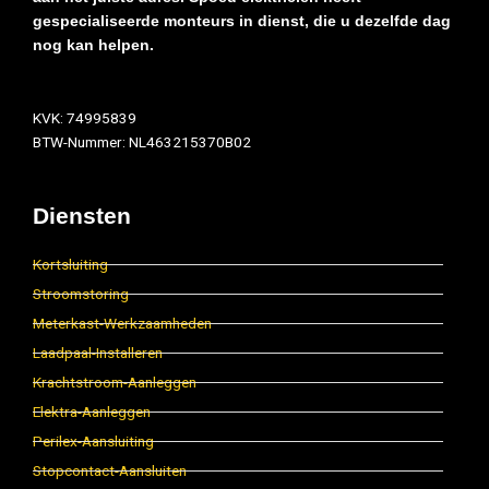
gespecialiseerde monteurs in dienst, die u dezelfde dag
nog kan helpen.
KVK: 74995839
BTW-Nummer: NL463215370B02
Diensten
Kortsluiting
Stroomstoring
Meterkast-Werkzaamheden
Laadpaal-Installeren
Krachtstroom-Aanleggen
Elektra-Aanleggen
Perilex-Aansluiting
Stopcontact-Aansluiten