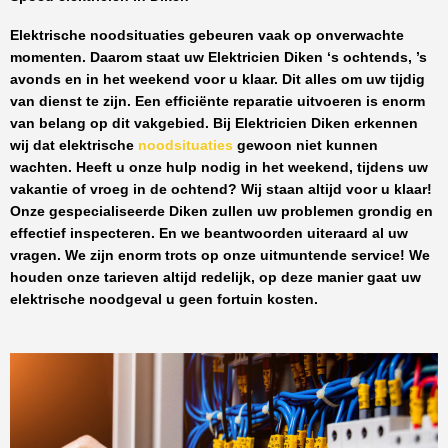
Elektrische noodsituaties gebeuren vaak op onverwachte
momenten. Daarom staat uw
Elektricien Diken
‘s ochtends, ’s
avonds en in het weekend voor u klaar. Dit alles om uw tijdig
van dienst te zijn. Een efficiënte reparatie uitvoeren is enorm
van belang op dit vakgebied.
Bij Elektricien Diken
erkennen
wij dat elektrische
noodsituaties
gewoon niet kunnen
wachten. Heeft u onze hulp nodig in het weekend, tijdens uw
vakantie of vroeg in de ochtend? Wij staan altijd voor u klaar!
Onze
gespecialiseerde Diken
zullen uw problemen grondig en
effectief inspecteren. En we beantwoorden uiteraard al uw
vragen. We zijn enorm trots op onze uitmuntende service! We
houden onze tarieven altijd redelijk, op deze manier gaat uw
elektrische noodgeval u geen fortuin kosten.