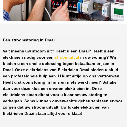
Een stroomstoring in Draai
Valt ineens uw stroom uit? Heeft u een
Draai
? Heeft u een
elektricien nodig voor een
stroomuitval
in uw woning? Wij
bieden u een snelle oplossing tegen
betaalbare prijzen
in
Draai
. Onze elektriciens van
Elektricien Draai
bieden u altijd
een professionele hulp aan. U kunt altijd op ons vertrouwen.
Heeft u stroomstoring in huis en niets werkt meer? Schakel
dan voor deze klus een ervaren elektricien in. Onze
elektriciens staan direct voor u klaar om uw storing te
verhelpen. Soms kunnen onverwachte gebeurtenissen ervoor
zorgen dat uw stroom uitvalt. Uw lokale elektricien van
Elektricien Draai
staan altijd voor u klaar!