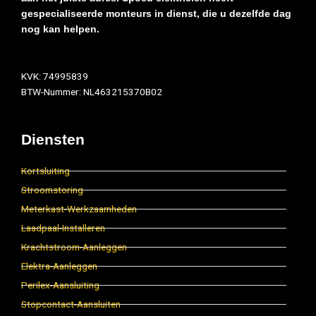
gespecialiseerde monteurs in dienst, die u dezelfde dag
nog kan helpen.
KVK: 74995839
BTW-Nummer: NL463215370B02
Diensten
Kortsluiting
Stroomstoring
Meterkast-Werkzaamheden
Laadpaal-Installeren
Krachtstroom-Aanleggen
Elektra-Aanleggen
Perilex-Aansluiting
Stopcontact-Aansluiten