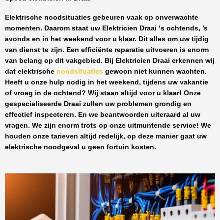
Elektrische noodsituaties gebeuren vaak op onverwachte
momenten. Daarom staat uw
Elektricien Draai
‘s ochtends, ’s
avonds en in het weekend voor u klaar. Dit alles om uw tijdig
van dienst te zijn. Een efficiënte reparatie uitvoeren is enorm
van belang op dit vakgebied.
Bij Elektricien Draai
erkennen wij
dat elektrische
noodsituaties
gewoon niet kunnen wachten.
Heeft u onze hulp nodig in het weekend, tijdens uw vakantie
of vroeg in de ochtend? Wij staan altijd voor u klaar! Onze
gespecialiseerde Draai
zullen uw problemen grondig en
effectief inspecteren. En we beantwoorden uiteraard al uw
vragen. We zijn enorm trots op onze uitmuntende service! We
houden onze tarieven altijd redelijk, op deze manier gaat uw
elektrische noodgeval u geen fortuin kosten.